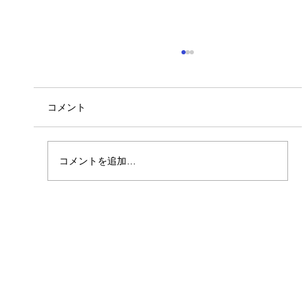
なかこうじ内科・循環器内科からのお知
らせ
コメント
休診のお知らせ 2026年3/17(火)～3/22(日)まで
臨時休診とさせていただきます。 院長学会参加
のため、皆様には大変ご迷惑をおかけいたしま
すが 何卒ご理解のほどよろしくお願い申し上げ
コメントを追加…
ます。